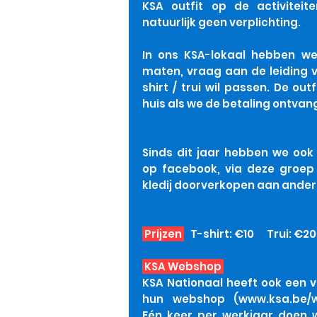
KSA outfit op de activiteit
natuurlijk geen verplichting.
In ons KSA-lokaal hebben we
maten, vraag aan de leiding v
shirt / trui wil passen. De out
huis als we de betaling ontva
Sinds dit jaar hebben we oo
op facebook, via deze groep 
kledij doorverkopen aan ander
Prijzen
T-shirt: €10 Trui: €2
KSA Webshop
KSA Nationaal heeft ook een v
hun webshop (
www.ksa.be/w
Eén keer per werkjaar doen 