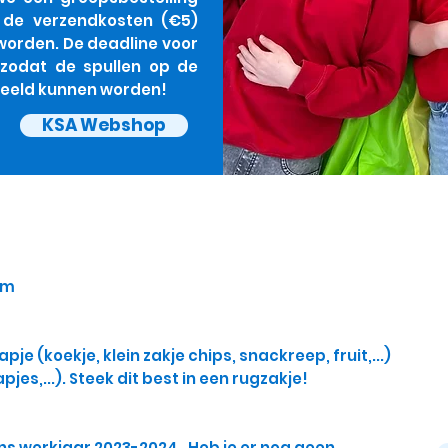
 de verzendkosten (€5)
 worden.
De deadline voor
, zodat de spullen op de
edeeld kunnen worden!
KSA Webshop
em
pje (koekje, klein zakje chips, snackreep, fruit,...)
pjes,...). Steek dit best in een rugzakje!
ons werkjaar 2023-2024 . Heb je er nog geen