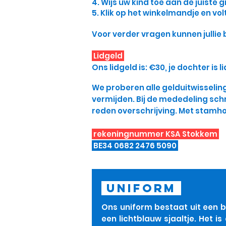
4. Wijs uw kind toe aan de juiste 
5. Klik op het winkelmandje en vol
Voor verder vragen kunnen jullie b
Lidgeld
Ons lidgeld is: €30, je dochter is 
We proberen alle gelduitwisselin
vermijden. Bij de mededeling schr
reden overschrijving. Met stamho
rekeningnummer KSA Stokkem
BE34 0682 2476 5090
UNIFORM
Ons uniform bestaat uit een bl
een lichtblauw sjaaltje. Het is 